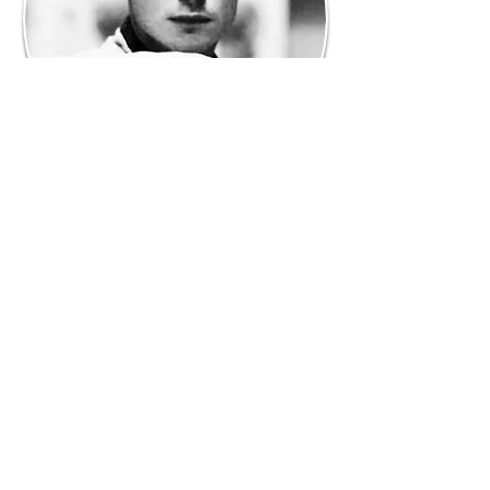
Flavio Smania
Tai Chi
Martedì 19.00 Studio 1
Istruttore qualificato CSEN cintura Nera
I* grado Kung Fu e cintura Nera i grado
Tai Chi.
Scopri di più