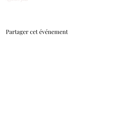
Partager cet événement
be.here.now.
Studio Pascolini