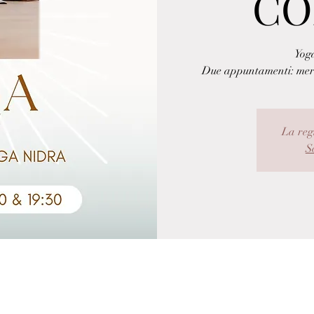
CO
Yog
Due appuntamenti: merc
La reg
Sc