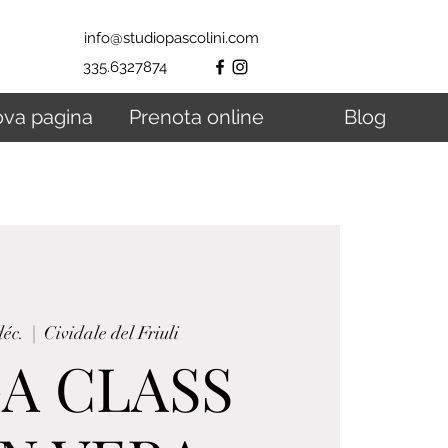
info@studiopascolini.com
335.6327874
va pagina
Prenota online
Blog
déc.
  |  
Cividale del Friuli
A CLASS