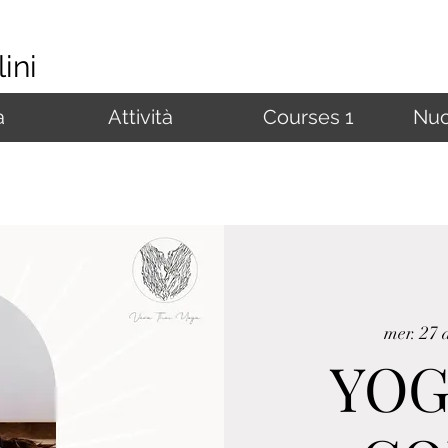
ini
à
Attività
Courses 1
Nuo
mer. 27 
YOG