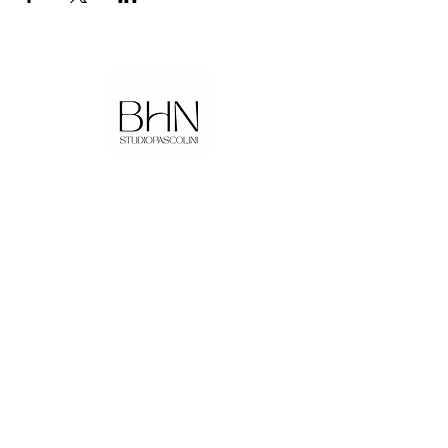
be.here.now.
Studio Pascolini
info@studiopascolini.com
335.6327874
Corso Mazzini 29
Cividale del Friuli