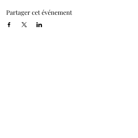
Partager cet événement
be.here.now.
Studio Pascolini
info@studiopascolini.com
335.6327874