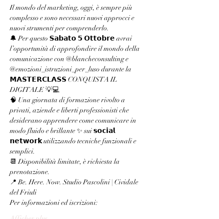
Il mondo del marketing, oggi, è sempre più 
complesso e sono necessari nuovi approcci e 
nuovi strumenti per comprenderlo.
🔔 Per questo 𝗦𝗮𝗯𝗮𝘁𝗼 𝟱 𝗢𝘁𝘁𝗼𝗯𝗿𝗲 avrai 
l’opportunità di approfondire il mondo della 
comunicazione con @blancheconsulting e 
@emozioni_istruzioni_per_luso durante la 
𝗠𝗔𝗦𝗧𝗘𝗥𝗖𝗟𝗔𝗦𝗦 CONQUISTA IL 
DIGITALE 💡💻
🧠 Una giornata di formazione rivolto a 
privati, aziende e liberti professionisti che 
desiderano apprendere come comunicare in 
modo fluido e brillante ✨ sui 𝘀𝗼𝗰𝗶𝗮𝗹 
𝗻𝗲𝘁𝘄𝗼𝗿𝗸 utilizzando tecniche funzionali e 
semplici.
📆 Disponibilità limitate, è richiesta la 
prenotazione.
📍 Be. Here. Now. Studio Pascolini | Cividale 
del Friuli
Per informazioni ed iscrizioni:
Afficher plus