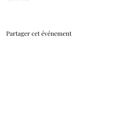
Partager cet événement
be.here.now.
Studio Pascolini