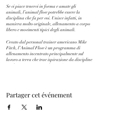
Se vi piace tenervi in forma e amate gli
animali, l’animal flow potrebbe essere la
disciplina che fa per voi. Unisce infatti, in
maniera molto originale, allenamento a corpo
libero e movimenti tipici degli animali.
Creato dal personal trainer americano Mike
Fitch, l’Animal Flow è un programma di
allenamento incentrato principalmente sul
lavoro a terra che trae ispirazione da discipline
quali yoga, capoeira e danza. Si serve però
anche delle
movenze o posizioni tipiche di
alcuni animali
(ed è questa la sua originalità)
che, secondo l’ideatore, sarebbero
particolarmente indicate per migliorare
Partager cet événement
l’equilibrio, la forza articolare, la potenza
muscolare e la consapevolezza del corpo. Il
tutto senza utilizzare alcun tipo di attrezzatura
specifica per il fitness.
L’allenamento sostanzialmente prevede una
serie strutturata di movimenti in stile animale
collegati tra loro per formare un flusso. Si