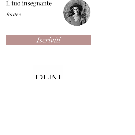
Il tuo insegnante
Jordee
Iscriviti
be.here.now.
Studio Pascolini